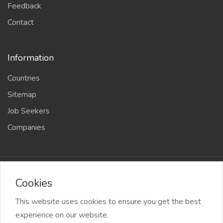
Feedback
Contact
Information
Countries
Sitemap
Job Seekers
Companies
2024 Officehost.ru
Cookies
This website uses cookies to ensure you get the best
experience on our website.