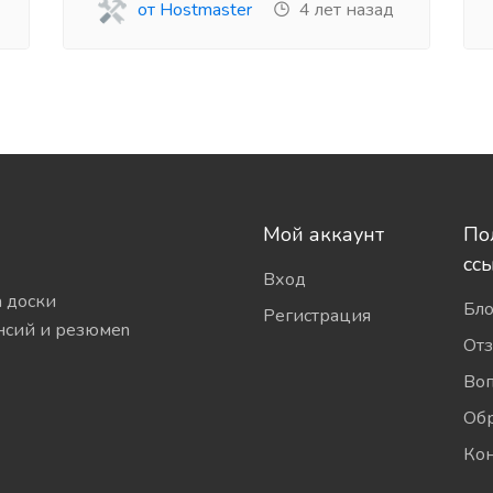
от Hostmaster
4 лет назад
Мой аккаунт
По
сс
Вход
а доски
Бло
Регистрация
нсий и резюмеn
От
Во
Обр
Ко