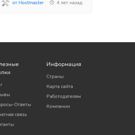
от Hostmaster
4 лет назад
лезные
Информация
ылки
Страны
г
Карта сайта
зывы
Работодателям
просы-Ответы
Компании
атная связь
нтакты