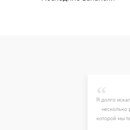
Я долго иска
несколько 
которой мы т