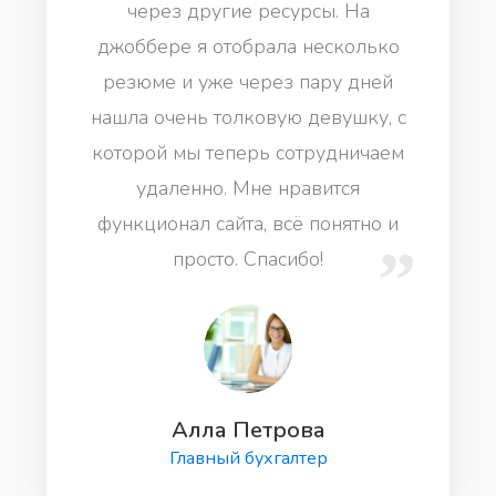
через другие ресурсы. На
джоббере я отобрала несколько
резюме и уже через пару дней
нашла очень толковую девушку, с
которой мы теперь сотрудничаем
удаленно. Мне нравится
функционал сайта, всё понятно и
просто. Спасибо!
Алла Петрова
Главный бухгалтер