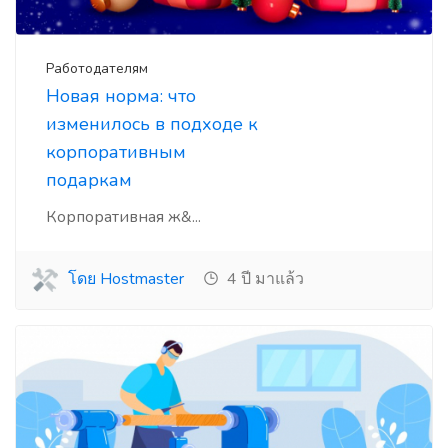
Работодателям
Новая норма: что
изменилось в подходе к
корпоративным
подаркам
Корпоративная ж&...
โดย Hostmaster
4 ปี มาแล้ว