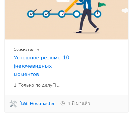
Соискателям
Успешное резюме: 10
(не)очевидных
моментов
1. Только по делуП ...
โดย Hostmaster
4 ปี มาแล้ว