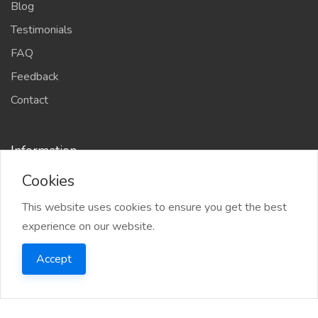
Blog
Testimonials
FAQ
Feedback
Contact
Information
Cookies
Countries
Sitemap
This website uses cookies to ensure you get the best
experience on our website.
Job Seekers
Companies
Accept