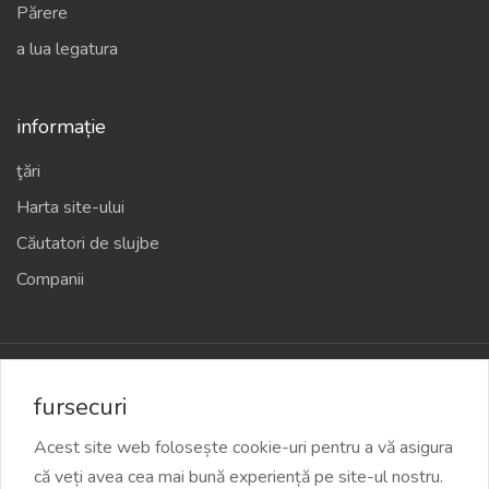
Părere
a lua legatura
informație
ţări
Harta site-ului
Căutatori de slujbe
Companii
2024 Officehost.ru
fursecuri
Acest site web folosește cookie-uri pentru a vă asigura
că veți avea cea mai bună experiență pe site-ul nostru.