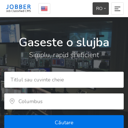
RO
Gaseste o slujba
Simplu, rapid și eficient
Căutare